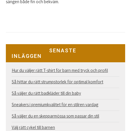
sängen både fin och bekväm.
Inläggsnavigering
Ett kök för hela familjen
Att leva ekologiskt
SENASTE
INLÄGGEN
Hur du väljer rätt T-shirt för barn med tryck och profil
Så hittar du rätt strumpstorlek för optimal komfort
Så väljer du rätt badkläder till din baby
Sneakers i premiumkvalitet för en stilren vardag
Så väljer du en skepparmössa som passar din stil
Välj rätt cykel till barnen