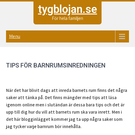
Skip
tygblojan.se
to
content
För hela familjen
Menu
TIPS FÖR BARNRUMSINREDNINGEN
När det har blivit dags att inreda barnets rum finns det några
saker att tänka på. Det finns mängder med tips att läsa
igenom online men i slutändan är dessa bara tips och det är
upp till dig hur du vill att barnets rum ska vara inrett. Men i
det här blogginlägget kommer jag ta upp några saker som
jag tycker varje barnrum bör innehålla.