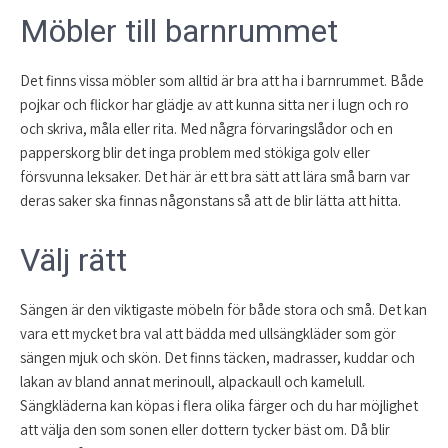
Möbler till barnrummet
Det finns vissa möbler som alltid är bra att ha i barnrummet. Både
pojkar och flickor har glädje av att kunna sitta ner i lugn och ro
och skriva, måla eller rita. Med några förvaringslådor och en
papperskorg blir det inga problem med stökiga golv eller
försvunna leksaker. Det här är ett bra sätt att lära små barn var
deras saker ska finnas någonstans så att de blir lätta att hitta.
Välj rätt
Sängen är den viktigaste möbeln för både stora och små. Det kan
vara ett mycket bra val att bädda med ullsängkläder som gör
sängen mjuk och skön. Det finns täcken, madrasser, kuddar och
lakan av bland annat merinoull, alpackaull och kamelull.
Sängkläderna kan köpas i flera olika färger och du har möjlighet
att välja den som sonen eller dottern tycker bäst om. Då blir