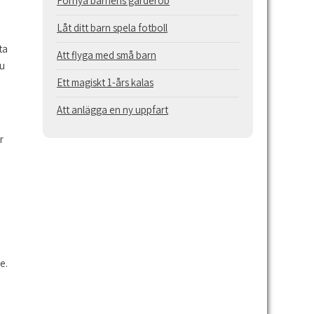
Förnya barnens garderob
Låt ditt barn spela fotboll
ta
Att flyga med små barn
nu
Ett magiskt 1-års kalas
Att anlägga en ny uppfart
r
e.