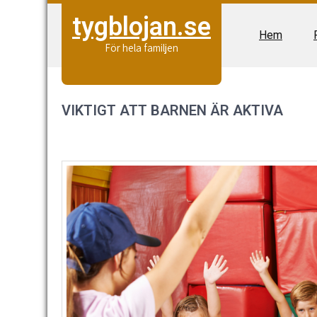
Skip
tygblojan.se
to
Hem
content
För hela familjen
VIKTIGT ATT BARNEN ÄR AKTIVA